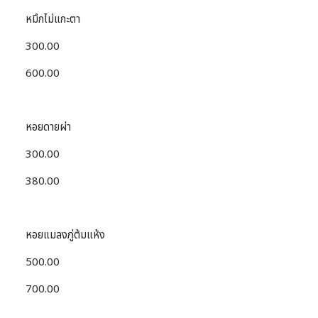
หมึกไม่แกะตา
300.00
600.00
หอยดายผ่า
300.00
380.00
หอยแมลงภู่ต้มแห้ง
500.00
700.00