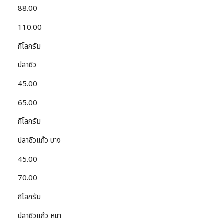
88.00
110.00
กิโลกรัม
ปลาซิว
45.00
65.00
กิโลกรัม
ปลาซิวแก้ว บาง
45.00
70.00
กิโลกรัม
ปลาซิวแก้ว หนา