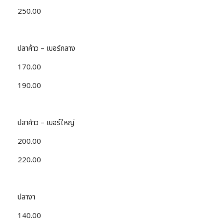
250.00
ปลาค้าว – เบอร์กลาง
170.00
190.00
ปลาค้าว – เบอร์ใหญ่
200.00
220.00
ปลางา
140.00