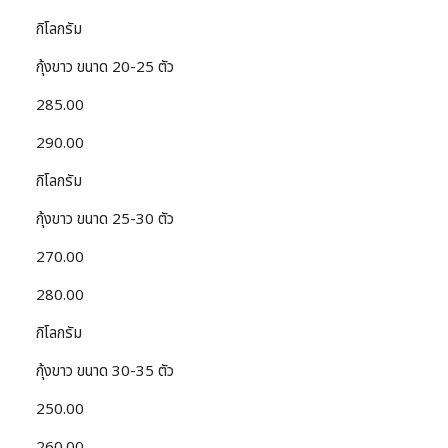
กิโลกรัม
กุ้งขาว ขนาด 20-25 ตัว
285.00
290.00
กิโลกรัม
กุ้งขาว ขนาด 25-30 ตัว
270.00
280.00
กิโลกรัม
กุ้งขาว ขนาด 30-35 ตัว
250.00
260.00