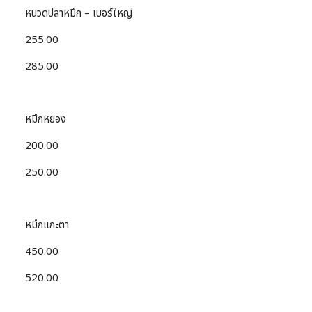
หนวดปลาหมึก – เบอร์ใหญ่
255.00
285.00
หมึกหยอง
200.00
250.00
หมึกแกะตา
450.00
520.00