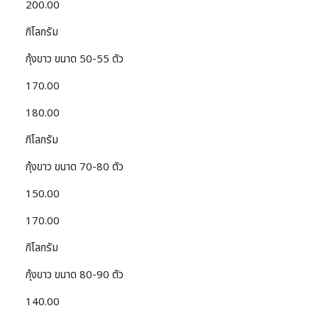
200.00
กิโลกรัม
กุ้งขาว ขนาด 50-55 ตัว
170.00
180.00
กิโลกรัม
กุ้งขาว ขนาด 70-80 ตัว
150.00
170.00
กิโลกรัม
กุ้งขาว ขนาด 80-90 ตัว
140.00