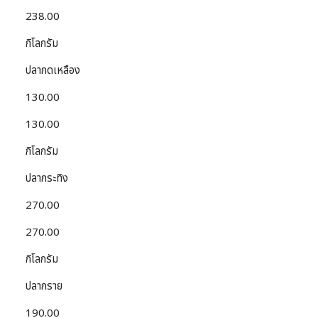
238.00
กิโลกรัม
ปลากดเหลือง
130.00
130.00
กิโลกรัม
ปลากระทิง
270.00
270.00
กิโลกรัม
ปลากราย
190.00