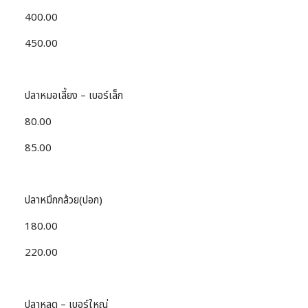
400.00
450.00
ปลาหมอเลี้ยง – เบอร์เล็ก
80.00
85.00
ปลาหมึกกล้วย(ปอก)
180.00
220.00
ปลาหลด – เบอร์ใหญ่