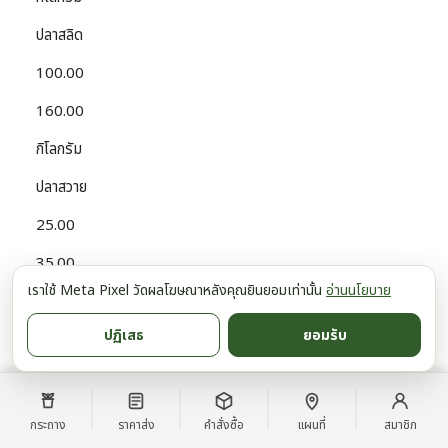
ปลาสลิด
100.00
160.00
กิโลกรัม
ปลาสวาย
25.00
35.00
เราใช้ Meta Pixel วัดผลโฆษณาหลังคุณยินยอมเท่านั้น
อ่านนโยบาย
กิโลกรัม
ปฏิเสธ
ยอมรับ
ปลาหมอนา
95.00
100.00
กระถาง
ราคาส่ง
คำสั่งซื้อ
แผนที่
สมาชิก