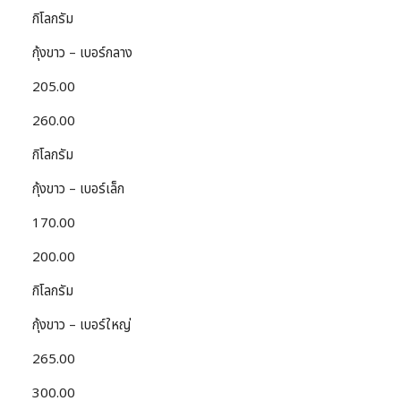
กิโลกรัม
กุ้งขาว – เบอร์กลาง
205.00
260.00
กิโลกรัม
กุ้งขาว – เบอร์เล็ก
170.00
200.00
กิโลกรัม
กุ้งขาว – เบอร์ใหญ่
265.00
300.00