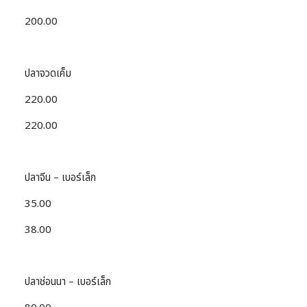
200.00
ปลาจวดเค็ม
220.00
220.00
ปลาจีน – เบอร์เล็ก
35.00
38.00
ปลาช่อนนา – เบอร์เล็ก