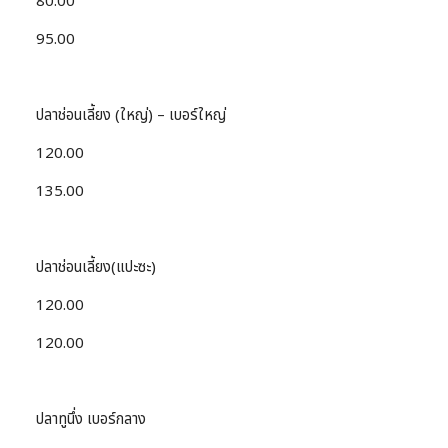
80.00
95.00
ปลาช่อนเลี้ยง (ใหญ่) – เบอร์ใหญ่
120.00
135.00
ปลาช่อนเลี้ยง(แปะซะ)
120.00
120.00
ปลาทูนึ่ง เบอร์กลาง