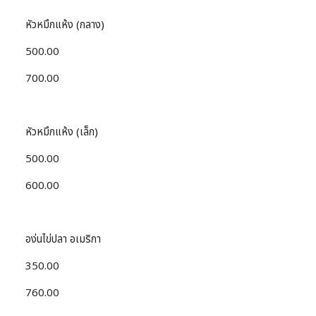
หัวหมึกแห้ง (กลาง)
500.00
700.00
หัวหมึกแห้ง (เล็ก)
500.00
600.00
อง่นไข่ปลา อเมริกา
350.00
760.00