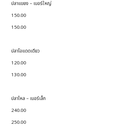
ปลาแขยง – เบอร์ใหญ่
150.00
150.00
ปลาโอแดดเดียว
120.00
130.00
ปลาไหล – เบอร์เล็ก
240.00
250.00