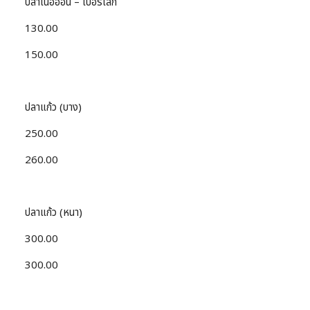
ปลาเนื้ออ่อน – เบอร์เล็ก
130.00
150.00
ปลาแก้ว (บาง)
250.00
260.00
ปลาแก้ว (หนา)
300.00
300.00