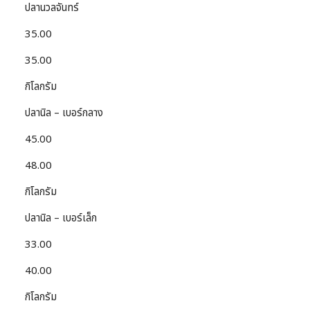
ปลานวลจันทร์
35.00
35.00
กิโลกรัม
ปลานิล – เบอร์กลาง
45.00
48.00
กิโลกรัม
ปลานิล – เบอร์เล็ก
33.00
40.00
กิโลกรัม