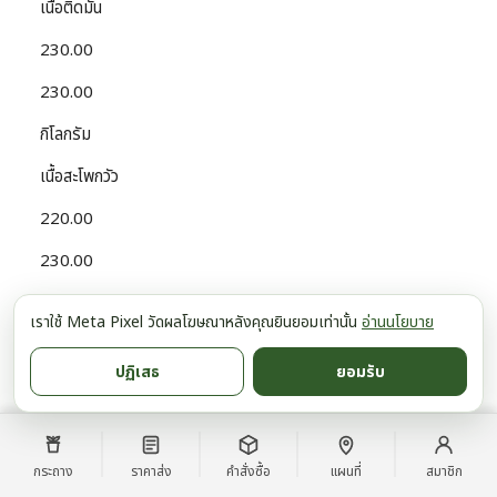
เนื้อติดมัน
230.00
230.00
กิโลกรัม
เนื้อสะโพกวัว
220.00
230.00
กิโลกรัม
เราใช้ Meta Pixel วัดผลโฆษณาหลังคุณยินยอมเท่านั้น
อ่านนโยบาย
เนื้อสันคอ
ปฏิเสธ
ยอมรับ
180.00
220.00
กิโลกรัม
กระถาง
ราคาส่ง
คำสั่งซื้อ
แผนที่
สมาชิก