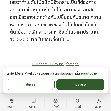
เลยว่าทำไมต้นไม้ชนิดนี้จึงกลายเป็นที่ต้องการ
อย่างมากในหมู่คนรักต้นไม้ ราคาของมอนสเต
อร่าเขียวอาจแตกต่างกันไปขึ้นอยู่กับขนาด ความ
หลากหลาย และสุขภาพของต้นไม้ โดยทั่วไปแล้ว
ต้นไม้ขนาดเล็กสามารถหาซื้อได้ในราคาประมาณ
100-200 บาท ในขณะที่ต้นไม ...
นโยบายความเป็นส่วนตัว
ตั้งค่าคุกกี้
เราใช้ Meta Pixel วัดผลโฆษณาหลังคุณยินยอมเท่านั้น
อ่านนโยบาย
ปฏิเสธ
ยอมรับ
กระถาง
ราคาส่ง
คำสั่งซื้อ
แผนที่
สมาชิก