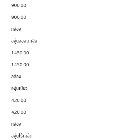
900.00
900.00
กล่อง
องุ่นออสเตเลีย
1450.00
1450.00
กล่อง
องุ่นเขียว
420.00
420.00
กล่อง
องุ่นไร้เมล็ด