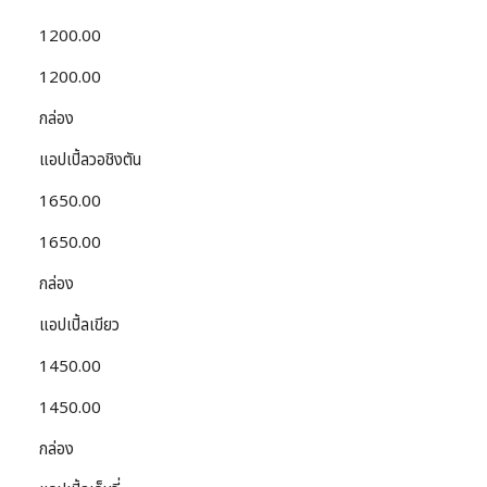
1200.00
1200.00
กล่อง
แอปเปิ้ลวอชิงตัน
1650.00
1650.00
กล่อง
แอปเปิ้ลเขียว
1450.00
1450.00
กล่อง