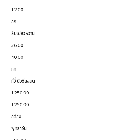
12.00
กก
ส้มเขียวหวาน
36.00
40.00
กก
กีวี่ นิวซีแลนด์
1250.00
1250.00
กล่อง
พุทราจีน